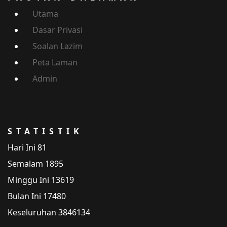
Utama
Dasar Privasi
Soalan Lazim
Peta Laman
Admin
STATISTIK
Hari Ini
81
Semalam
1895
Minggu Ini
13619
Bulan Ini
17480
Keseluruhan
3846134