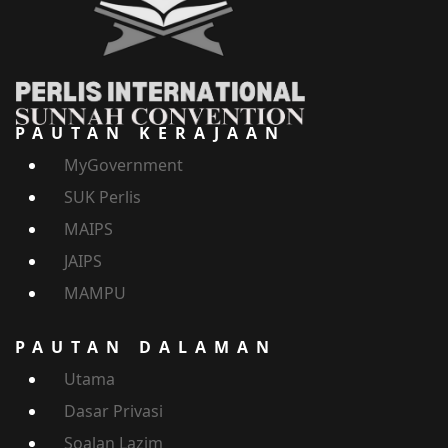
PAUTAN KERAJAAN
MyGovernment
SUK Perlis
MAIPS
JAIPS
MAMPU
PAUTAN DALAMAN
Utama
Dasar Privasi
Soalan Lazim