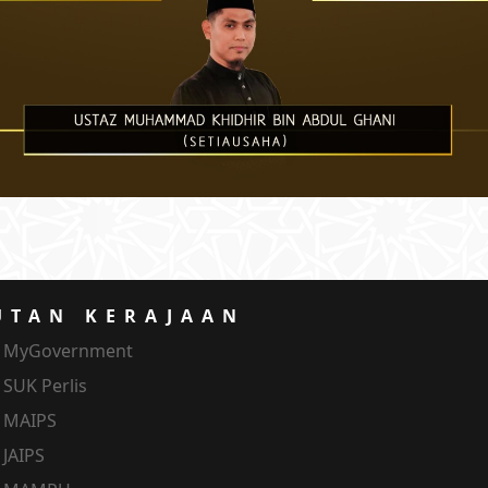
UTAN KERAJAAN
MyGovernment
SUK Perlis
MAIPS
JAIPS