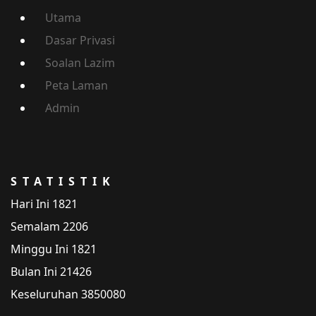
Utama
Dasar Privasi
Soalan Lazim
Peta Laman
Admin
STATISTIK
Hari Ini
1821
Semalam
2206
Minggu Ini
1821
Bulan Ini
21426
Keseluruhan
3850080