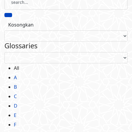
Glossaries
All
A
B
C
D
E
F