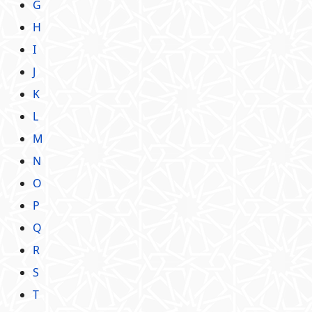
G
H
I
J
K
L
M
N
O
P
Q
R
S
T