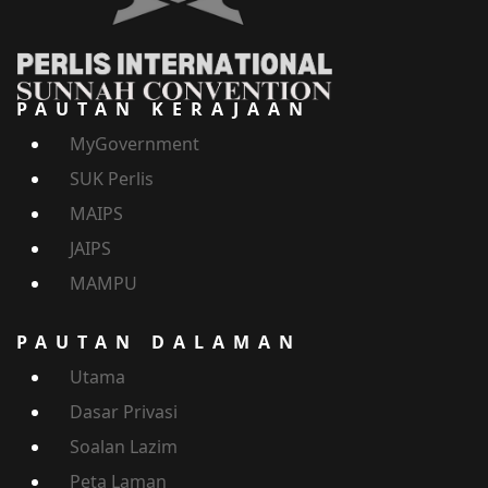
PAUTAN KERAJAAN
MyGovernment
SUK Perlis
MAIPS
JAIPS
MAMPU
PAUTAN DALAMAN
Utama
Dasar Privasi
Soalan Lazim
Peta Laman