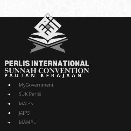
PAUTAN KERAJAAN
MyGovernment
SUK Perlis
MAIPS
JAIPS
MAMPU