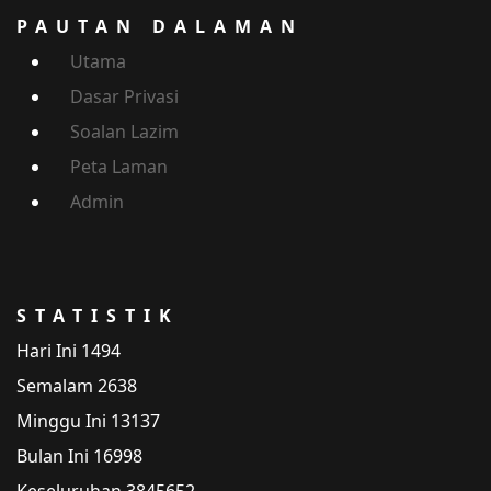
PAUTAN DALAMAN
Utama
Dasar Privasi
Soalan Lazim
Peta Laman
Admin
STATISTIK
Hari Ini
1494
Semalam
2638
Minggu Ini
13137
Bulan Ini
16998
Keseluruhan
3845652