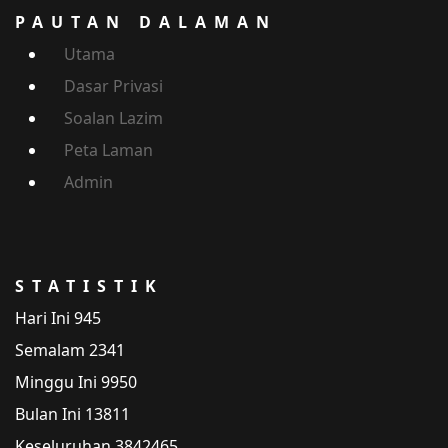
PAUTAN DALAMAN
Utama
Dasar Privasi
Soalan Lazim
Peta Laman
Admin
STATISTIK
Hari Ini
945
Semalam
2341
Minggu Ini
9950
Bulan Ini
13811
Keseluruhan
3842465