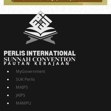
PAUTAN KERAJAAN
MyGovernment
SUK Perlis
MAIPS
JAIPS
MAMPU