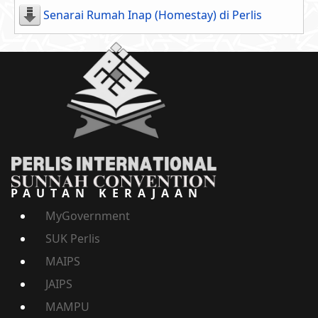
Senarai Rumah Inap (Homestay) di Perlis
PAUTAN KERAJAAN
MyGovernment
SUK Perlis
MAIPS
JAIPS
MAMPU