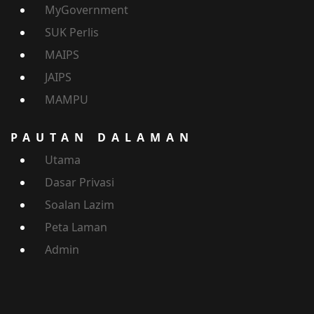
MyGovernment
SUK Perlis
MAIPS
JAIPS
MAMPU
PAUTAN DALAMAN
Utama
Dasar Privasi
Soalan Lazim
Peta Laman
Admin