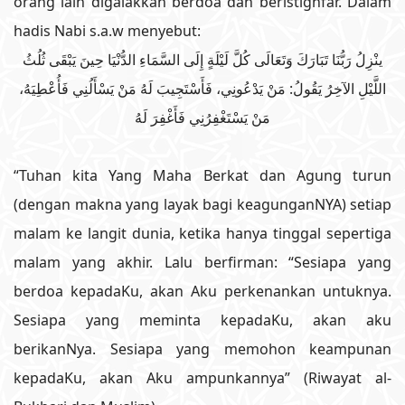
orang lain digalakkan berdoa dan beristighfar. Dalam
hadis Nabi s.a.w menyebut:
ينْزِلُ رَبُّنَا تَبَارَكَ وَتَعَالَى كُلَّ لَيْلَةٍ إِلَى السَّمَاءِ الدُّنْيَا حِينَ يَبْقَى ثُلُثُ
اللَّيْلِ الآخِرُ يَقُولُ: مَنْ يَدْعُونِي، فَأَسْتَجِيبَ لَهُ مَنْ يَسْأَلُنِي فَأُعْطِيَهُ،
مَنْ يَسْتَغْفِرُنِي فَأَغْفِرَ لَهُ
“Tuhan kita Yang Maha Berkat dan Agung turun
(dengan makna yang layak bagi keagunganNYA) setiap
malam ke langit dunia, ketika hanya tinggal sepertiga
malam yang akhir. Lalu berfirman: “Sesiapa yang
berdoa kepadaKu, akan Aku perkenankan untuknya.
Sesiapa yang meminta kepadaKu, akan aku
berikanNya. Sesiapa yang memohon keampunan
kepadaKu, akan Aku ampunkannya” (Riwayat al-