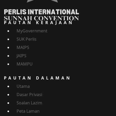
PAUTAN KERAJAAN
MyGovernment
SUK Perlis
MAIPS
JAIPS
MAMPU
PAUTAN DALAMAN
Utama
Dasar Privasi
Soalan Lazim
Peta Laman