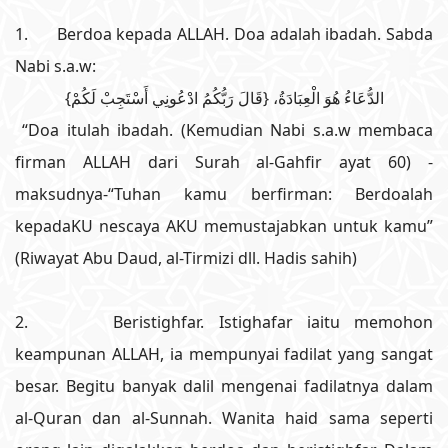
1. Berdoa kepada ALLAH. Doa adalah ibadah. Sabda
Nabi s.a.w:
الدُّعَاءُ هُوَ الْعِبَادَةُ، {قَالَ رَبُّكُمُ ادْعُونِي أَسْتَجِبْ لَكُمْ}
“Doa itulah ibadah. (Kemudian Nabi s.a.w membaca
firman ALLAH dari Surah al-Gahfir ayat 60) -
maksudnya-“Tuhan kamu berfirman: Berdoalah
kepadaKU nescaya AKU memustajabkan untuk kamu”
(Riwayat Abu Daud, al-Tirmizi dll. Hadis sahih)
2. Beristighfar. Istighafar iaitu memohon
keampunan ALLAH, ia mempunyai fadilat yang sangat
besar. Begitu banyak dalil mengenai fadilatnya dalam
al-Quran dan al-Sunnah. Wanita haid sama seperti