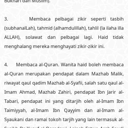
Bukhari dan Muslim).
3. Membaca pelbagai zikir seperti tasbih
(subhanalLah), tahmid (alhamdulillah), tahlil (la ilaha illa
ALLAH), solawat dan pelbagai lagi. Haid tidak
menghalang mereka menghayati zikir-zikir ini.
4. Membaca al-Quran. Wanita haid boleh membaca
al-Quran merupakan pendapat dalam Mazhab Malik,
riwayat qaul qadim Mazhab al-Syafii, salah satu qaul al-
Imam Ahmad, Mazhab Zahiri, pendapat Ibn Jarir al-
Tabari, pendapat ini yang ditarjih oleh al-Imam Ibn
Taimiyyah, al-Imam Ibn Qayyim dan al-Imam al-
Syaukani dan ramai tokoh tarjih yang lain termasuk al-