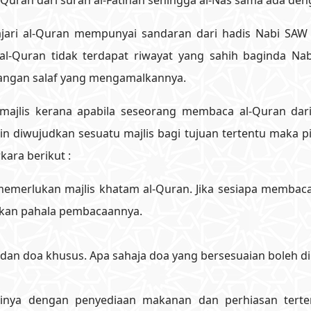
Quran dari surah al-Fatihah sehingga al-Nas sama ada deng
ri al-Quran mempunyai sandaran dari hadis Nabi SAW 
l-Quran tidak terdapat riwayat yang sahih baginda N
angan salaf yang mengamalkannya.
majlis kerana apabila seseorang membaca al-Quran dari
n diwujudkan sesuatu majlis bagi tujuan tertentu maka 
ara berikut :
emerlukan majlis khatam al-Quran. Jika sesiapa membac
tkan pahala pembacaannya.
id dan doa khusus. Apa sahaja doa yang bersesuaian boleh
tinya dengan penyediaan makanan dan perhiasan terten