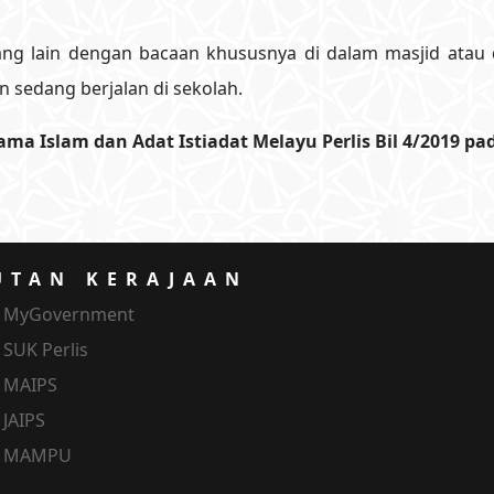
ang lain dengan bacaan khususnya di dalam masjid atau
n sedang berjalan di sekolah.
a Islam dan Adat Istiadat Melayu Perlis Bil 4/2019 pad
UTAN KERAJAAN
MyGovernment
SUK Perlis
MAIPS
JAIPS
MAMPU