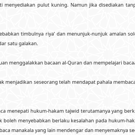
i menyediakan pulut kuning. Namun jika disediakan tan
nyebabkan timbulnya riya’ dan menunjuk-nunjuk amalan s
dar satu galakan.
uan menggalakkan bacaan al-Quran dan mempelajari bacaa
ak menjadikan seseorang telah mendapat pahala membaca k
a menepati hukum-hakam tajwid terutamanya yang berkai
k boleh menyebabkan berlaku kesalahan pada hukum-haka
mbaca manakala yang lain mendengar dan menyemaknya seca