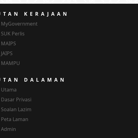
UTAN KERAJAAN
MyGovernment
SUK Perlis
MAIPS
JAIPS
MAMPU
UTAN DALAMAN
Utama
Dasar Privasi
Soalan Lazim
Peta Laman
Admin