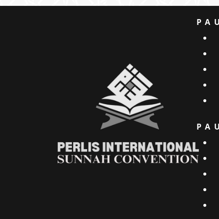
PA
PA