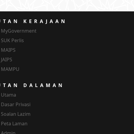
UTAN KERAJAAN
MyGovernment
SUK Perlis
MAIPS
JAIPS
MAMPU
UTAN DALAMAN
Utama
Dasar Privasi
Soalan Lazim
Peta Laman
Admin