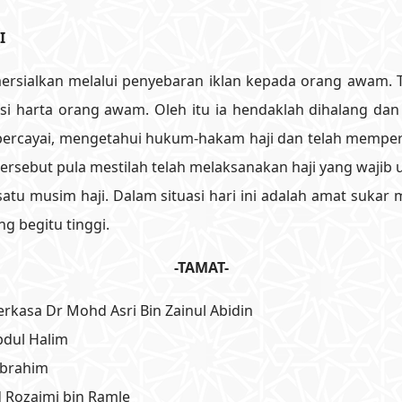
I
mersialkan melalui penyebaran iklan kepada orang awam. 
harta orang awam. Oleh itu ia hendaklah dihalang dan
percayai, mengetahui hukum-hakam haji dan telah mempero
u tersebut pula mestilah telah melaksanakan haji yang waji
 satu musim haji. Dalam situasi hari ini adalah amat suka
ng begitu tinggi.
-TAMAT-
rkasa Dr Mohd Asri Bin Zainul Abidin
bdul Halim
 Ibrahim
 Rozaimi bin Ramle