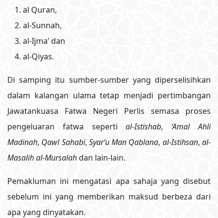
al Quran,
al-Sunnah,
al-Ijma’ dan
al-Qiyas.
Di samping itu sumber-sumber yang diperselisihkan
dalam kalangan ulama tetap menjadi pertimbangan
Jawatankuasa Fatwa Negeri Perlis semasa proses
pengeluaran fatwa seperti
al-Istishab
,
‘Amal Ahli
Madinah
,
Qawl Sahabi
,
Syar‘u Man Qablana
,
al-Istihsan
,
al-
Masalih al-Mursalah
dan lain-lain.
Pemakluman ini mengatasi apa sahaja yang disebut
sebelum ini yang memberikan maksud berbeza dari
apa yang dinyatakan.