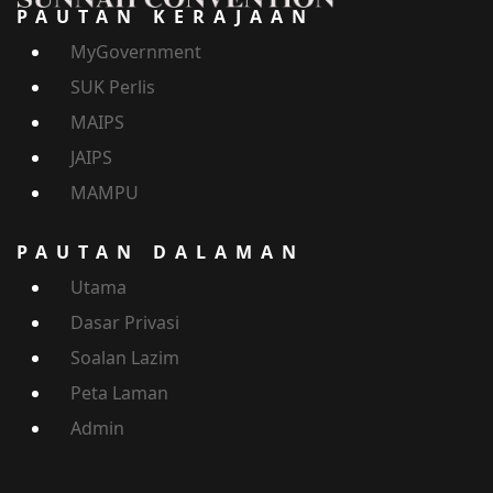
PAUTAN KERAJAAN
MyGovernment
SUK Perlis
MAIPS
JAIPS
MAMPU
PAUTAN DALAMAN
Utama
Dasar Privasi
Soalan Lazim
Peta Laman
Admin