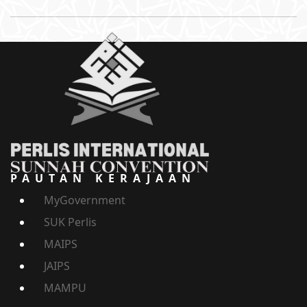
PAUTAN KERAJAAN
MyGovernment
SUK Perlis
MAIPS
JAIPS
MAMPU