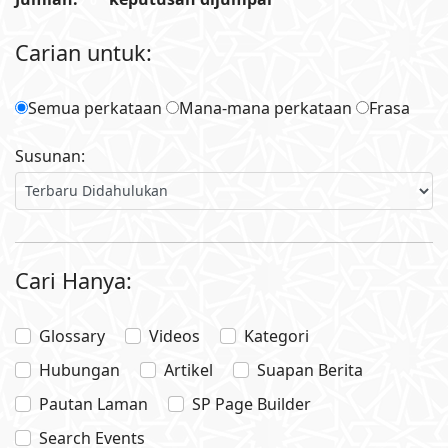
0
Carian untuk:
Semua perkataan
Mana-mana perkataan
Frasa
Susunan:
Cari Hanya:
Glossary
Videos
Kategori
Hubungan
Artikel
Suapan Berita
Pautan Laman
SP Page Builder
Search Events