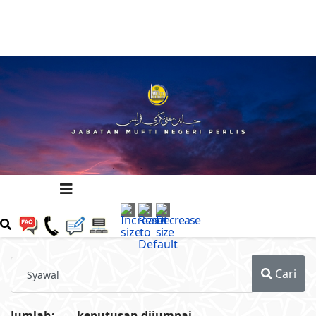
Cari
Jumlah:
keputusan dijumpai