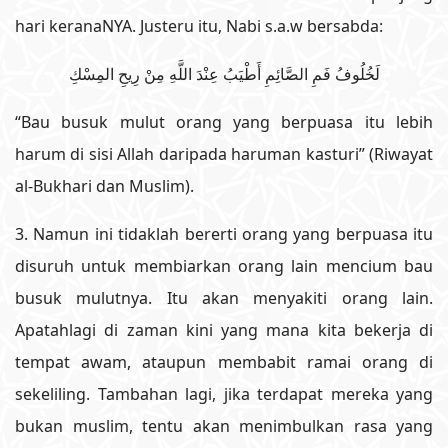
hari keranaNYA. Justeru itu, Nabi s.a.w bersabda:
لَخُلُوفُ فَمِ الصَّائِمِ أَطْيَبُ عِنْدَ اللَّهِ مِنْ رِيحِ المِسْكِ
“Bau busuk mulut orang yang berpuasa itu lebih
harum di sisi Allah daripada haruman kasturi” (Riwayat
al-Bukhari dan Muslim).
3. Namun ini tidaklah bererti orang yang berpuasa itu
disuruh untuk membiarkan orang lain mencium bau
busuk mulutnya. Itu akan menyakiti orang lain.
Apatahlagi di zaman kini yang mana kita bekerja di
tempat awam, ataupun membabit ramai orang di
sekeliling. Tambahan lagi, jika terdapat mereka yang
bukan muslim, tentu akan menimbulkan rasa yang