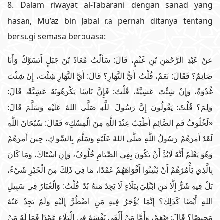
8. Dalam riwayat al-Tabarani dengan sanad yang
hasan, Mu’az bin Jabal r.a pernah ditanya tentang
bersugi semasa berpuasa:
عنْ عَبْدِ الرَّحْمَنِ بْنِ غَنْمٍ، قَالَ: سَأَلْتُ مُعَاذَ بْنَ جَبَلٍ أَتَسَوَّكُ وَأَنَا
صَائِمٌ؟ فَقَالَ: نَعَمْ، قُلْتُ: أَيُّ النَّهَارِ؟ قَالَ: أَيَّ النَّهَارِ شِئْتَ، إِنْ شِئْتَ
غُدْوَةً، وَإِنْ شِئْتَ عَشِيَّةً، قُلْتُ: فَإِنَّ نَاسًا يَكْرَهُونَهُ عَشِيَّةً، قَالَ:
وَلِمَ؟ قُلْتُ: يَقُولُونَ إِنَّ رَسُولَ اللَّهِ صَلَّى اللهُ عَلَيْهِ وَسَلَّمَ قَالَ:
«لَخُلُوفُ فَمِ الصَّائِمِ أَطْيَبُ عِنْدَ اللَّهِ مِنَ الْمِسْكِ» فَقَالَ: سُبْحَانَ اللَّهِ
لَقَدْ أَمَرَهُمْ رَسُولُ اللَّهِ صَلَّى اللهُ عَلَيْهِ وَسَلَّمَ بِالسِّوَاكِ، حِينَ أَمَرَهُمْ
وَهُوَ يَعْلَمُ أَنَّهُ لَابُدَّ أَنْ يَكُونَ بِفِي الصِّيَامِ خُلُوفٌ، وَإِنِ اسْتَاكَ، وَمَا كَانَ
بِالَّذِي يَأْمُرُهُمْ أَنْ يُنْتِنُوا أَفْوَاهَهُمْ عَمْدًا، مَا فِي ذَلِكَ مِنَ الْخَيْرِ شَيْءٌ،
بَلْ فِيهِ شَرٌّ إِلَّا مَنِ ابْتُلِيَ بِبَلَاءٍ لَا يَجِدُ مَنهُ بُدًا قُلْتُ: وَالْغُبَارُ فِي سَبِيلِ
اللهِ أَيْضًا كَذَلِكَ؟ إِنَّمَا يُؤْجَرُ فِيهِ مَنِ اضْطُرَّ إِلَيْهِ وَلَمْ يَجِدْ عَنْهُ
مَحِيصًا؟ قَالَ: «نَعَمْ، وَأَمَّا مَنْ أَلْقَى نَفْسَهُ فِي الْبَلَاءِ عَمْدًا فَمَا لَهُ مَنْ