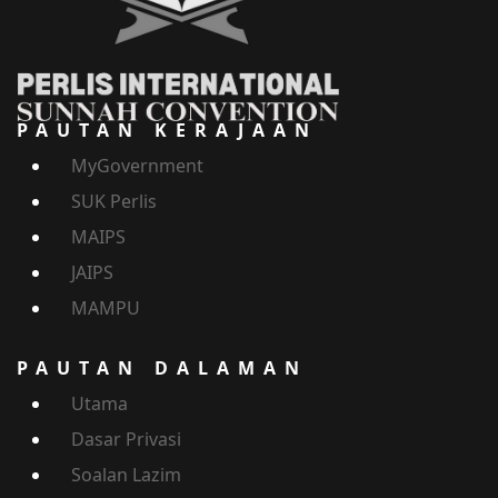
PAUTAN KERAJAAN
MyGovernment
SUK Perlis
MAIPS
JAIPS
MAMPU
PAUTAN DALAMAN
Utama
Dasar Privasi
Soalan Lazim