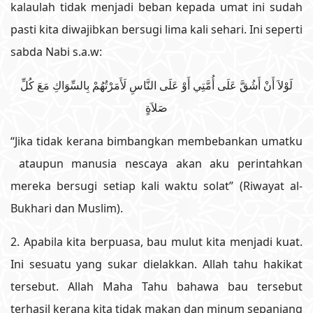
kalaulah tidak menjadi beban kepada umat ini sudah
pasti kita diwajibkan bersugi lima kali sehari. Ini seperti
sabda Nabi s.a.w:
لَوْلاَ أَنْ أَشُقَّ عَلَى أُمَّتِي أَوْ عَلَى النَّاسِ لَأَمَرْتُهُمْ بِالسِّوَاكِ مَعَ كُلِّ
صَلاَةٍ
“Jika tidak kerana bimbangkan membebankan umatku
ataupun manusia nescaya akan aku perintahkan
mereka bersugi setiap kali waktu solat” (Riwayat al-
Bukhari dan Muslim).
2. Apabila kita berpuasa, bau mulut kita menjadi kuat.
Ini sesuatu yang sukar dielakkan. Allah tahu hakikat
tersebut. Allah Maha Tahu bahawa bau tersebut
terhasil kerana kita tidak makan dan minum sepanjang