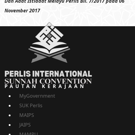
Dan Adat Istiadat Melayu Perlis Bil. 7/2017 pada 06
November 2017
PAUTAN KERAJAAN
MyGovernment
SUK Perlis
MAIPS
JAIPS
MAMPU