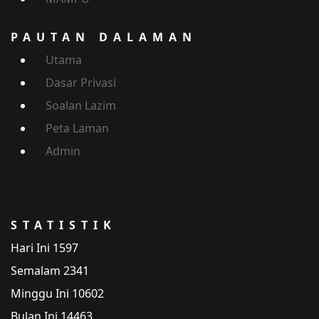
PAUTAN DALAMAN
Utama
Dasar Privasi
Soalan Lazim
Peta Laman
Admin
STATISTIK
Hari Ini
1597
Semalam
2341
Minggu Ini
10602
Bulan Ini
14463