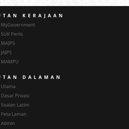
UTAN KERAJAAN
MyGovernment
SUK Perlis
MAIPS
JAIPS
MAMPU
UTAN DALAMAN
Utama
Dasar Privasi
Soalan Lazim
Peta Laman
Admin