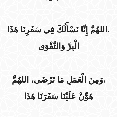
اللهُمَّ إِنَّا نَسْأَلُكَ فِي سَفَرِنَا هَذَا
،
الْبِرَّ وَالتَّقْوَى
وَمِنَ الْعَمَلِ مَا تَرْضَى، اللهُمَّ
،
هَوِّنْ عَلَيْنَا سَفَرَنَا هَذَا