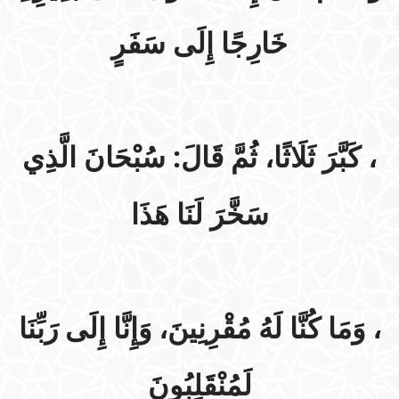
خَارِجًا إِلَى سَفَرٍ
، كَبَّرَ ثَلَاثًا، ثُمَّ قَالَ: سُبْحَانَ الَّذِي
سَخَّرَ لَنَا هَذَا
وَمَا كُنَّا لَهُ مُقْرِنِينَ، وَإِنَّا إِلَى رَبِّنَا
،
لَمُنْقَلِبُونَ