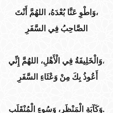
وَاطْوِ عَنَّا بُعْدَهُ، اللهُمَّ أَنْتَ
،
الصَّاحِبُ فِي السَّفَرِ
وَالْخَلِيفَةُ فِي الْأَهْلِ، اللهُمَّ إِنِّي
،
أَعُوذُ بِكَ مِنْ وَعْثَاءِ السَّفَرِ
.وَكَآبَةِ الْمَنْظَرِ، وَسُوءِ الْمُنْقَلَبِ