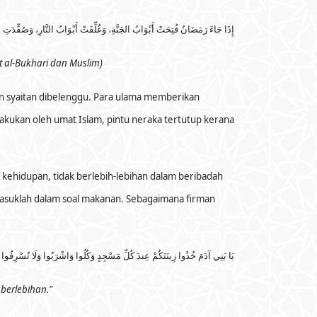
إِذَا جَاءَ رَمَضَانُ فُتِحَتْ أَبْوَابُ الجَنَّةِ، وَغُلِّقَتْ أَبْوَابُ النَّارِ، وَصُفِّدَتِ
t al-Bukhari dan Muslim)
dan syaitan dibelenggu. Para ulama memberikan
lakukan oleh umat Islam, pintu neraka tertutup kerana
 kehidupan, tidak berlebih-lebihan dalam beribadah
rmasuklah dalam soal makanan. Sebagaimana firman
يَا بَنِي آدَمَ خُذُوا زِينَتَكُمْ عِندَ كُلِّ مَسْجِدٍ وَكُلُوا وَاشْرَبُوا وَلَا تُسْرِفُوا إِ
berlebihan."