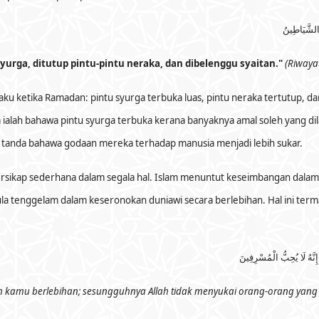
 الشَّيَاطِينُ
yurga, ditutup pintu-pintu neraka, dan dibelenggu syaitan."
(Riwaya
aku ketika Ramadan: pintu syurga terbuka luas, pintu neraka tertutup, 
a ialah bahawa pintu syurga terbuka kerana banyaknya amal soleh yang di
i tanda bahawa godaan mereka terhadap manusia menjadi lebih sukar.
 bersikap sederhana dalam segala hal. Islam menuntut keseimbangan dalam
ula tenggelam dalam keseronokan duniawi secara berlebihan. Hal ini te
نَّهُ لَا يُحِبُّ الْمُسْرِفِينَ
 kamu berlebihan; sesungguhnya Allah tidak menyukai orang-orang yang 