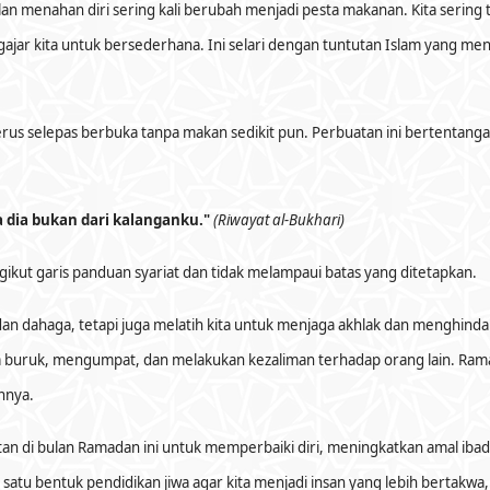
n menahan diri sering kali berubah menjadi pesta makanan. Kita sering 
r kita untuk bersederhana. Ini selari dengan tuntutan Islam yang menol
rus selepas berbuka tanpa makan sedikit pun. Perbuatan ini bertentan
 dia bukan dari kalanganku."
(Riwayat al-Bukhari)
ikut garis panduan syariat dan tidak melampaui batas yang ditetapkan.
 dahaga, tetapi juga melatih kita untuk menjaga akhlak dan menghindar
a buruk, mengumpat, dan melakukan kezaliman terhadap orang lain. Ram
nnya.
an di bulan Ramadan ini untuk memperbaiki diri, meningkatkan amal ibada
satu bentuk pendidikan jiwa agar kita menjadi insan yang lebih bertakw