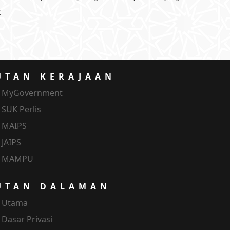
.
UTAN KERAJAAN
MyGovernment
SUK Perlis
MAIPS
JAIPS
MAMPU
UTAN DALAMAN
Utama
Dasar Privasi