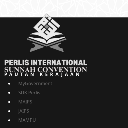
PAUTAN KERAJAAN
MyGovernment
SUK Perlis
MAIPS
JAIPS
MAMPU