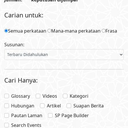
0
Carian untuk:
Semua perkataan
Mana-mana perkataan
Frasa
Susunan:
Cari Hanya:
Glossary
Videos
Kategori
Hubungan
Artikel
Suapan Berita
Pautan Laman
SP Page Builder
Search Events