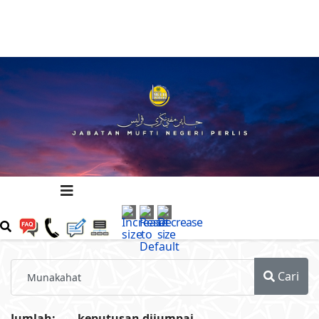
Cari
Jumlah:
keputusan dijumpai