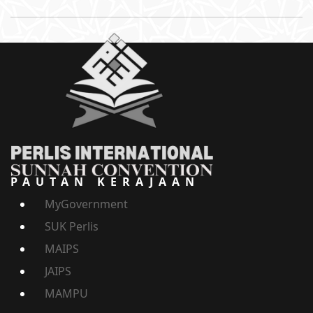
PAUTAN KERAJAAN
MyGovernment
SUK Perlis
MAIPS
JAIPS
MAMPU