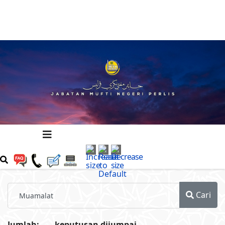
Cari
Jumlah:
keputusan dijumpai