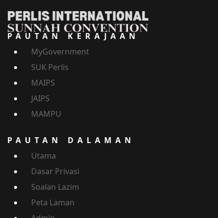
PAUTAN KERAJAAN
MyGovernment
SUK Perlis
MAIPS
JAIPS
MAMPU
PAUTAN DALAMAN
Utama
Dasar Privasi
Soalan Lazim
Peta Laman