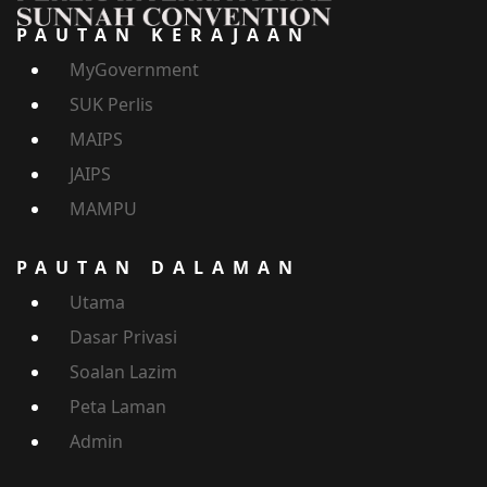
PAUTAN KERAJAAN
MyGovernment
SUK Perlis
MAIPS
JAIPS
MAMPU
PAUTAN DALAMAN
Utama
Dasar Privasi
Soalan Lazim
Peta Laman
Admin