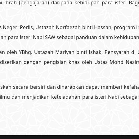
 ibrah (pengajaran) daripada kehidupan para isteri Bag
Negeri Perlis, Ustazah Norfaezah binti Hassan, program i
n para isteri Nabi SAW sebagai panduan dalam kehidupan
kan oleh YBhg. Ustazah Mariyah binti Ishak, Pensyarah di
ut diserikan dengan pengisian khas oleh Ustaz Mohd Naz
ruskan secara bersiri dan diharapkan dapat memberi kef
 ilmu dan menjadikan keteladanan para isteri Nabi sebag