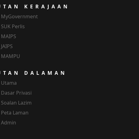
UTAN KERAJAAN
MyGovernment
SUK Perlis
MAIPS
JAIPS
MAMPU
UTAN DALAMAN
Utama
Dasar Privasi
Soalan Lazim
Peta Laman
Admin