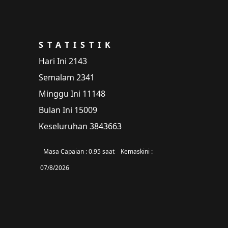
STATISTIK
Hari Ini
2143
Semalam
2341
Minggu Ini
11148
Bulan Ini
15009
Keseluruhan
3843663
Masa Capaian :
0.95 saat
Kemaskini :
07/8/2026