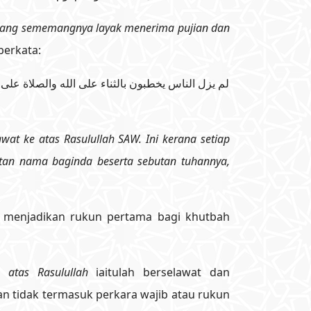
yang sememangnya layak menerima pujian dan
berkata:
لم يزل الناس يخطبون بالثناء على الله والصلاة على 
t ke atas Rasulullah SAW. Ini kerana setiap
butan nama baginda beserta sebutan tuhannya,
 menjadikan rukun pertama bagi khutbah
e atas Rasulullah
iaitulah berselawat dan
 tidak termasuk perkara wajib atau rukun