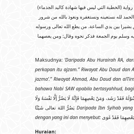
 رواية (الخطبة التي ليس فيها شهادة كاليد الجذماء
الحمد لله نستعينه ونستغفره ونعوذ بالله من شرور
ق بشيرا بين يدي الساعة. من يطع الله تعالى ورسوله
ليه وسلم يوم الجمعة فذكر نحوه وقال: ومن يعصهما
Maksudnya:
‘Daripada Abu Hurairah RA, da
perkapan itu ajzam.” Riwayat Abu Daud dan 
jazma’.” Riwayat Ahmad, Abu Daud dan alTirmiz
bahawa Nabi SAW apabila bertasyahhud, bag
ْ رَشَد، وَمَنْ يَعْصِهِمَا فَإِنَّهُ لَا يَضُرُّ إَلَّا نَفْسَهُ وَلَا
يَضُرُّ اللهَ تعالى شَيْئًا
Daripada Ibn Syihab yang
dengan yang ini dan menyebut:
َعْصِهِمَا فَقَدْ غَوَى
Huraian: