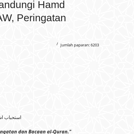
gandungi Hamd
SAW, Peringatan
Jumlah paparan: 6203
استحباب ا:
ingatan dan Bacaan al-Quran."