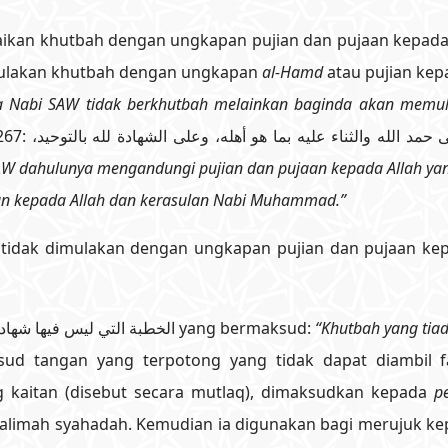
kan khutbah dengan ungkapan pujian dan pujaan kepada 
memulakan khutbah dengan ungkapan
al-Hamd
atau pujian kep
a Nabi SAW tidak berkhutbah melainkan baginda akan memul
خطبة النبي صلى الله عليه وسلم كانت تشتمل على حمد الله والثناء عليه بم،
W dahulunya mengandungi pujian dan pujaan kepada Allah yan
an kepada Allah dan kerasulan Nabi Muhammad.”
idak dimulakan dengan ungkapan pujian dan pujaan kep
Riwayat hadis yang menyebut: الخطبة التي ليس فيها شهادة كاليد الجذماء yang bermaksud:
“Khutbah yang tia
sud tangan yang terpotong yang tidak dapat diambil 
ng kaitan (disebut secara mutlaq), dimaksudkan kepada
p
kalimah syahadah. Kemudian ia digunakan bagi merujuk k