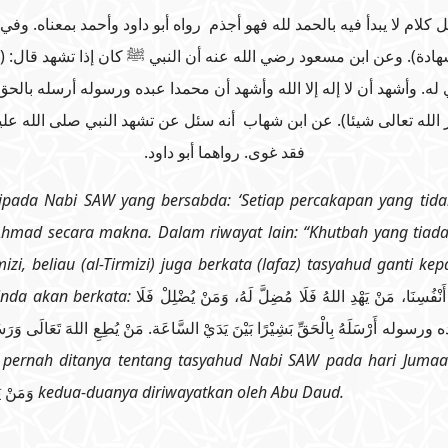
لام لا يبدأ فيه بالحمد لله فهو أجذم رواه أبو داود وأحمد بمعناه. وفي
شهادة). وعن ابن مسعود رضي الله عنه أن النبي ﷺ كان إذا تشهد قال: (
 له. وأشهد أن لا إله إلا الله وأشهد أن محمدا عبده ورسوله أرسله بالح
ر الله تعالى شيئا). عن ابن شهاب أنه سئل عن تشهد النبي صلى الله ع
فقد غوى. رواهما أبو داود.
ripada Nabi SAW yang bersabda: ‘Setiap percakapan yang tid
Ahmad secara makna. Dalam riwayat lain: “Khutbah yang tiada
i, beliau (al-Tirmizi) juga berkata (lafaz) tasyahud ganti k
inda akan berkata:
رِ أَنْفُسِنَا، مَنْ يَهْدِ اللهُ فَلَا مُضِلَّ لَهُ، وَمَنْ يُضْلِلْ فَلَا
َلَهُ بِالْحَقِّ بَشِيْرًا بَيْنَ يَدَيْ السَّاعَة. مَنْ يُطِعِ اللهَ تَعَالَى وَرَسُوْلَهُ فَقَد
 pernah ditanya tentang tasyahud Nabi SAW pada hari Juma
وَمَنْ ي
kedua-duanya diriwayatkan oleh Abu Daud.