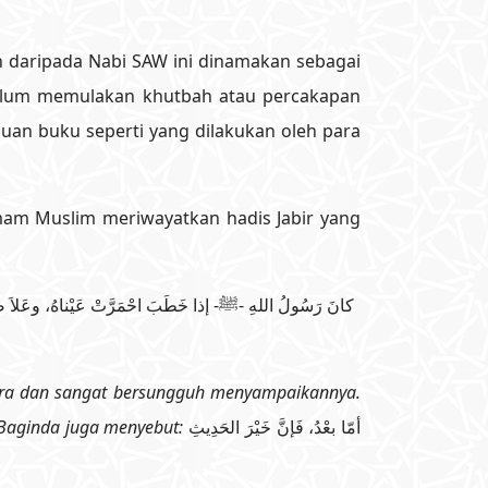
 daripada Nabi SAW ini dinamakan sebagai
luan buku seperti yang dilakukan oleh para
am Muslim meriwayatkan hadis Jabir yang
كانَ رَسُولُ اللهِ -ﷺ- إذا خَطَبَ احْمَرَّتْ عَيْناهُ، وعَلاَ صَوْتُه
ara dan sangat bersungguh menyampaikannya.
 Baginda juga menyebut:
أمّا بعْدُ، فَإنَّ خَيْرَ الحَدِيثِ