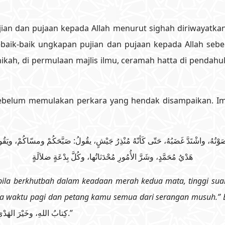
n dan pujaan kepada Allah menurut sighah diriwayatkan
kah, di permulaan majlis ilmu, ceramah hatta di pendahu
ebelum memulakan perkara yang hendak disampaikan. Im
ُ، واشْتَدَّ غَضَبُهُ، حَتّى كَأنّهُ مُنْذِرُ جَيْشٍ، يقُولُ: صَبَّحَكُمْ ومسّاكُمْ، ويَقُولُ
هَدْيُ مُحَمَّدٍ، وشَرَّ الأُمُورِ مُحْدَثاتُها، وكُلَّ بِدْعَةٍ ضلاَلَةٍ
bila berkhutbah dalam keadaan merah kedua mata, tinggi su
ada waktu pagi dan petang kamu semua dari serangan musuh.”
كِتابُ اللهِ، وخَيْرَ الهَدْيِ هَدْيُ مُحَمَّدٍ، وشَرَّ الأُمُورِ مُحْدَثاتُها، وكُلَّ بِدْعَةٍ ضلاَلَةٍ.”