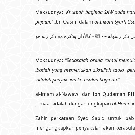
Maksudnya:
“Khutbah baginda SAW pada har
pujaan.”
Ibn Qasim dalam
al-Ihkam Syarh Us
لى ذكر رسوله – - ﷺ - كالأذان وذكره مع ذكر ربه هو
Maksudnya:
“Setiasalah orang ramai memula
ibadah yang memerlukan zikrullah taala, per
iaitulah penyaksian kerasulan baginda.”
al-Imam al-Nawawi dan Ibn Qudamah RH 
Jumaat adalah dengan ungkapan
al-Hamd
i
Zahir perkataan Syed Sabiq untuk ba
mengungkapkan penyaksian akan kerasulan