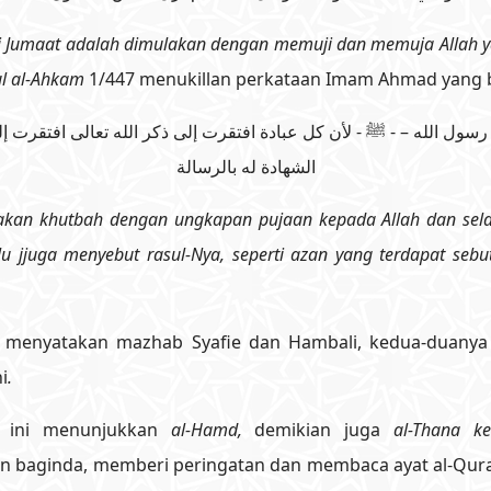
i Jumaat adalah dimulakan dengan memuji dan memuja Allah 
ul al-Ahkam
1/447 menukillan perkataan Imam Ahmad yang 
رسول الله – - ﷺ - لأن كل عبادة افتقرت إلى ذكر الله تعالى افتقرت إ
الشهادة له بالرسالة
kan khutbah dengan ungkapan pujaan kepada Allah dan selawa
lu jjuga menyebut rasul-Nya, seperti azan yang terdapat se
menyatakan mazhab Syafie dan Hambali, kedua-duanya
ni
.
b ini menunjukkan
al-Hamd,
demikian juga
al-Thana k
 baginda, memberi peringatan dan membaca ayat al-Quran