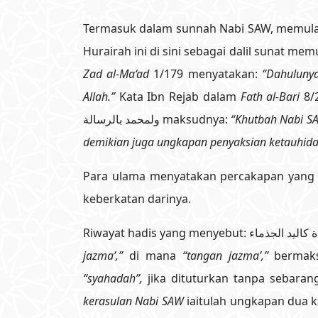
Termasuk dalam sunnah Nabi SAW, memulai
Hurairah ini di sini sebagai dalil sunat 
Zad al-Ma‘ad
1/179 menyatakan:
“Dahuluny
Allah.”
Kata Ibn Rejab dalam
Fath al-Bari
8/267: ا هو أهله، وعلى الشهادة لله بالتوحيد
ولمحمد بالرسالة maksudnya:
“Khutbah Nabi SA
demikian juga ungkapan penyaksian ketauhid
Para ulama menyatakan percakapan yang t
keberkatan darinya.
jazma’,”
di mana
“tangan jazma’,”
bermak
“syahadah”,
jika dituturkan tanpa sebara
kerasulan Nabi SAW
iaitulah ungkapan dua 