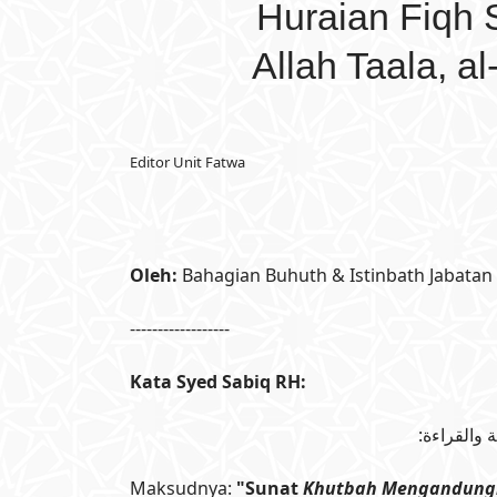
Huraian Fiqh
Allah Taala, a
Editor Unit Fatwa
Oleh:
Bahagian Buhuth & Istinbath Jabatan 
------------------
Kata Syed Sabiq RH:
 والقراءة
Maksudnya:
"
Sunat
Khutbah Mengandungi H