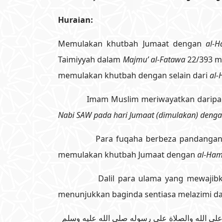
Huraian:
Memulakan khutbah Jumaat dengan
al-
Taimiyyah dalam
Majmu’ al-Fatawa
22/393 m
memulakan khutbah dengan selain dari
al
Nabi SAW pada hari Jumaat (dimulakan) deng
Para fuqaha berbeza pandangan 
memulakan khutbah Jumaat dengan
al-Ha
Dalil para ulama yang mewajibk
menunjukkan baginda sentiasa melazimi da
 على الله والصلاة على رسوله صلى الله عليه وسلم