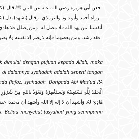
فعن أبي هريرة رضي الله عنه عن النبي ﷺ قال: (كل ك)
رواه أحمد وأبو داود والترمذي، وقال (تشهد) بدل (
أنفسنا. من يهد الله فلا مضل له، ومن يضلل فلا هادي
فقد رشد، ومن يعصهما فإنه لا يضر إلا نفسه ولا يض
ak dimulai dengan pujuan kepada Allah, maka
 di dalamnya syahadah adalah seperti tangan
epada (lafaz) syahadah. Daripada Abi Mas‘ud RA
اَلْحَمْدُ لِلَّهِ نَسْتَعِيْنُهُ وَنَسْتَغْفِرُهُ وَنَعُوْذُ بِاللهِ مِنْ شُرُوْ
هَادِيَ لَهُ. وَأشهد أن لا إله إلا الله وأشهد أن محمدا عبده ورسوله أَرْس
at. Beliau menyebut tasyahud yang seumpama