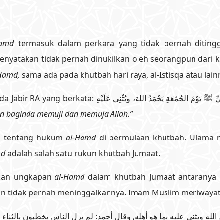
Hamd
termasuk dalam perkara yang tidak pernah ditingg
enyatakan tidak pernah dinukilkan oleh seorangpun dari 
-Hamd,
sama ada pada khutbah hari raya, al-Istisqa atau lain
an baginda memuji dan memuja Allah.”
tentang hukum
al-Hamd
di permulaan khutbah. Ulama 
md
adalah salah satu rukun khutbah Jumaat.
an ungkapan
al-Hamd
dalam khutbah Jumaat antaranya 
n tidak pernah meninggalkannya. Imam Muslim meriwayatk
لله ويثني عليه بما هو أهله, وقال أحمد: لم يزل الناس يخطبون بالثناء