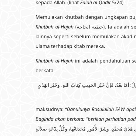
kepada Allah. (lihat
Faidh al-Qadir
5/24)
Memulakan khutbah dengan ungkapan pujia
Khutbah al-Hajah
(خطبة الحاجة). Ia adalah sebaik-baik ungkapan pujian dan pujaan kepada Allah sebelum memulakan khutbah atau percakapan
lainnya seperti sebelum memulakan akad ni
ulama terhadap kitab mereka.
Khutbah al-Hajah
ini adalah pendahuluan s
berkata:
: أمّا بعْدُ، فَإنَّ خَيْرَ الحَدِيثِ كِتابُ اللهِ، وخَيْرَ الهَدْيِ
maksudnya:
“Dahulunya Rasulullah SAW apa
Baginda akan berkata: “berikan perhatian p